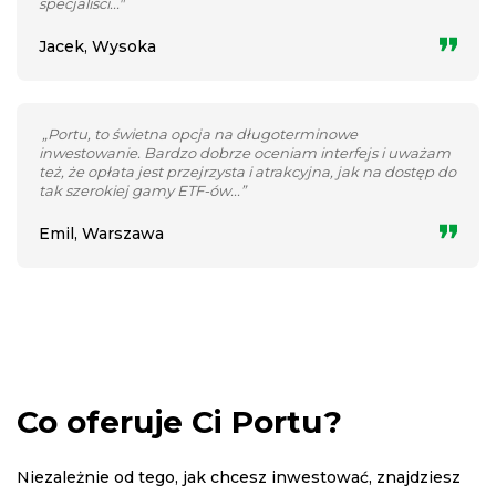
specjaliści..."
Jacek, Wysoka
„Portu, to świetna opcja na długoterminowe
inwestowanie. Bardzo dobrze oceniam interfejs i uważam
też, że opłata jest przejrzysta i atrakcyjna, jak na dostęp do
tak szerokiej gamy ETF-ów...”
Emil, Warszawa
Co oferuje Ci Portu?
Niezależnie od tego, jak chcesz inwestować, znajdziesz