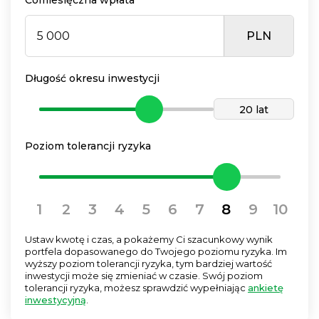
Comiesięczna wpłata
PLN
Długość okresu inwestycji
20 lat
Poziom tolerancji ryzyka
1
2
3
4
5
6
7
8
9
10
Ustaw kwotę i czas, a pokażemy Ci szacunkowy wynik
portfela dopasowanego do Twojego poziomu ryzyka. Im
wyższy poziom tolerancji ryzyka, tym bardziej wartość
inwestycji może się zmieniać w czasie. Swój poziom
tolerancji ryzyka, możesz sprawdzić wypełniając
ankietę
inwestycyjną
.