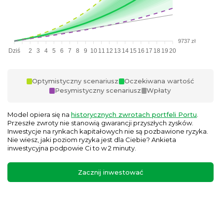
9737 zł
Dziś
2
3
4
5
6
7
8
9
10
11
12
13
14
15
16
17
18
19
20
Optymistyczny scenariusz
Oczekiwana wartość
Pesymistyczny scenariusz
Wpłaty
Model opiera się na
historycznych zwrotach portfeli Portu
.
Przeszłe zwroty nie stanowią gwarancji przyszłych zysków.
Inwestycje na rynkach kapitałowych nie są pozbawione ryzyka.
Nie wiesz, jaki poziom ryzyka jest dla Ciebie? Ankieta
inwestycyjna podpowie Ci to w 2 minuty.
Zacznij inwestować