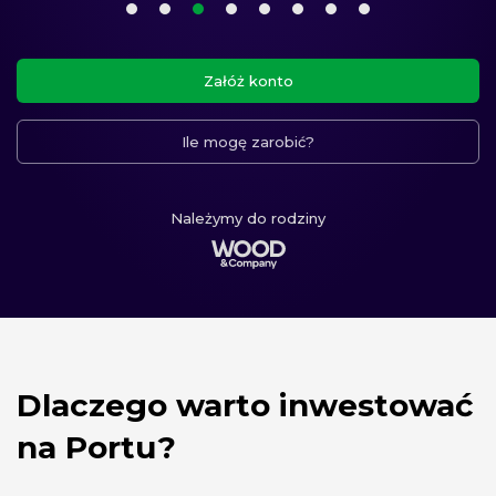
1. element karuzeli
2. element karuzeli
3. element karuzeli
(aktualny element)
4. element karuzeli
5. element karuzeli
6. element karuzeli
7. element karuzeli
8. element karuze
Załóż konto
Ile mogę zarobić?
Należymy do rodziny
Dlaczego warto inwestować
na Portu?