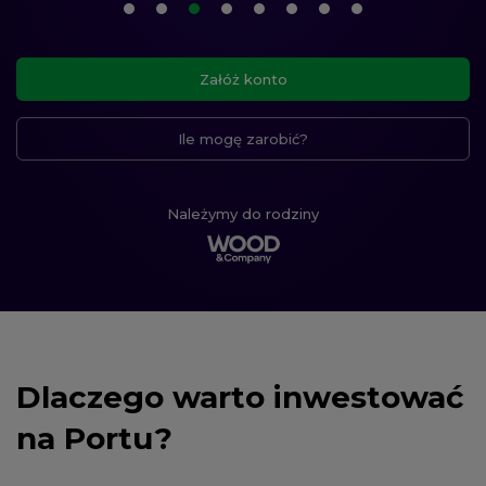
1. element karuzeli
2. element karuzeli
3. element karuzeli
(aktualny element)
4. element karuzeli
5. element karuzeli
6. element karuzeli
7. element karuzeli
8. element karuze
Załóż konto
Ile mogę zarobić?
Należymy do rodziny
Dlaczego warto inwestować
na Portu?