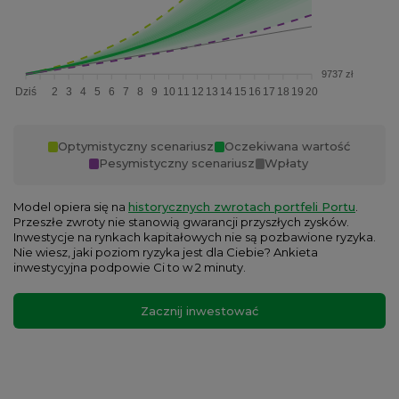
9737 zł
Dziś
2
3
4
5
6
7
8
9
10
11
12
13
14
15
16
17
18
19
20
Optymistyczny scenariusz
Oczekiwana wartość
Pesymistyczny scenariusz
Wpłaty
Model opiera się na
historycznych zwrotach portfeli Portu
.
Przeszłe zwroty nie stanowią gwarancji przyszłych zysków.
Inwestycje na rynkach kapitałowych nie są pozbawione ryzyka.
Nie wiesz, jaki poziom ryzyka jest dla Ciebie? Ankieta
inwestycyjna podpowie Ci to w 2 minuty.
Zacznij inwestować