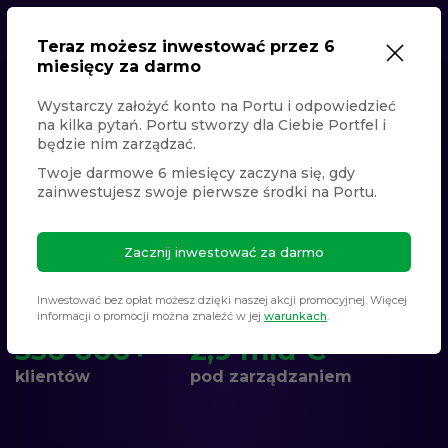
Teraz możesz inwestować przez 6
miesięcy za darmo
Wystarczy założyć konto na Portu i odpowiedzieć
Oszczędzasz? Niech
na kilka pytań. Portu stworzy dla Ciebie Portfel i
Twoje pieniądze też
pracują
będzie nim zarządzać.
Twoje darmowe 6 miesięcy zaczyna się, gdy
Portu to platforma inwestycyjna dla ludzi, którzy chcą
zainwestujesz swoje pierwsze środki na Portu.
pomnażać pieniądze na przyszłość. Wybierz gotowy
portfel pod opieką specjalistów albo stwórz własną
Zacznij inwestować za darmo
strategię. Zaczniesz od 100 zł, a pieniądze wypłacisz,
kiedy chcesz.
Inwestować bez opłat możesz dzięki naszej akcji promocyjnej. Więcej
informacji o promocji można znaleźć w jej
warunkach
.
330 000+
2,9 mld €
klientów
pod zarządzaniem