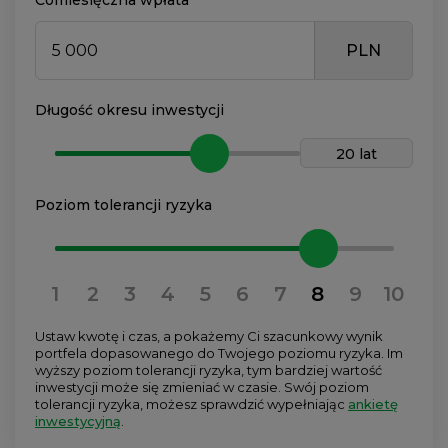
Comiesięczna wpłata
PLN
Długość okresu inwestycji
20 lat
Poziom tolerancji ryzyka
1
2
3
4
5
6
7
8
9
10
Ustaw kwotę i czas, a pokażemy Ci szacunkowy wynik
portfela dopasowanego do Twojego poziomu ryzyka. Im
wyższy poziom tolerancji ryzyka, tym bardziej wartość
inwestycji może się zmieniać w czasie. Swój poziom
tolerancji ryzyka, możesz sprawdzić wypełniając
ankietę
inwestycyjną
.