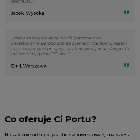
specjaliści..."
Jacek, Wysoka
„Portu, to świetna opcja na długoterminowe
inwestowanie. Bardzo dobrze oceniam interfejs i uważam
też, że opłata jest przejrzysta i atrakcyjna, jak na dostęp do
tak szerokiej gamy ETF-ów...”
Emil, Warszawa
Co oferuje Ci Portu?
Niezależnie od tego, jak chcesz inwestować, znajdziesz