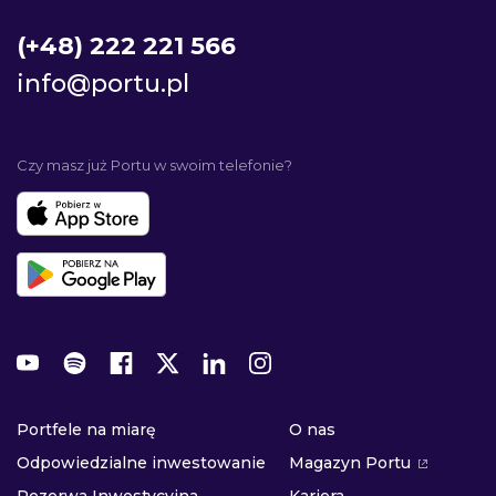
(+48) 222 221 566
info@portu.pl
Czy masz już Portu w swoim telefonie?
Portfele na miarę
O nas
Odpowiedzialne inwestowanie
Magazyn Portu